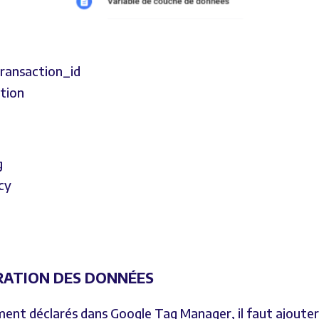
ransaction_id
tion
g
cy
ÉRATION DES DONNÉES
ment déclarés dans Google Tag Manager, il faut ajouter 