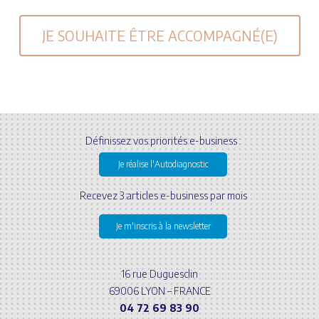
JE SOUHAITE ÊTRE ACCOMPAGNÉ(E)
Définissez vos priorités e-business :
Je réalise l'Autodiagnostic
Recevez 3 articles e-business par mois
Je m'inscris à la newsletter
16 rue Duguesclin
69006 LYON – FRANCE
04 72 69 83 90