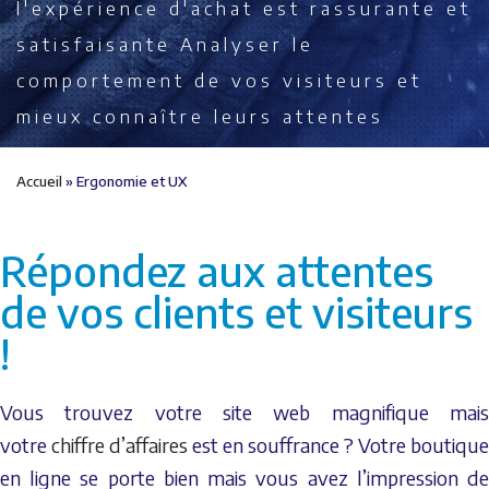
l'expérience d'achat est rassurante et
satisfaisante
Analyser le
comportement de vos visiteurs et
mieux connaître leurs attentes
Accueil
»
Ergonomie et UX
Répondez aux attentes
de vos clients et visiteurs
!
Vous trouvez votre site web magnifique mais
votre
chiffre d’affaires
est en souffrance ? Votre boutique
en ligne se porte bien mais vous avez l’impression de