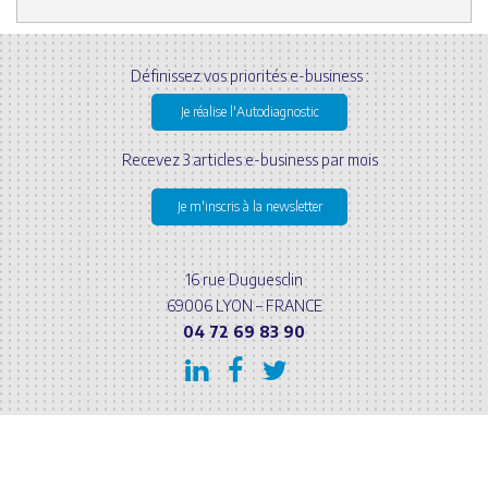
Définissez vos priorités e-business :
Je réalise l'Autodiagnostic
Recevez 3 articles e-business par mois
Je m'inscris à la newsletter
16 rue Duguesclin
69006 LYON – FRANCE
04 72 69 83 90