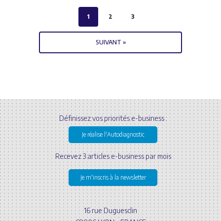
1
2
3
SUIVANT »
Définissez vos priorités e-business :
Je réalise l'Autodiagnostic
Recevez 3 articles e-business par mois
Je m'inscris à la newsletter
16 rue Duguesclin